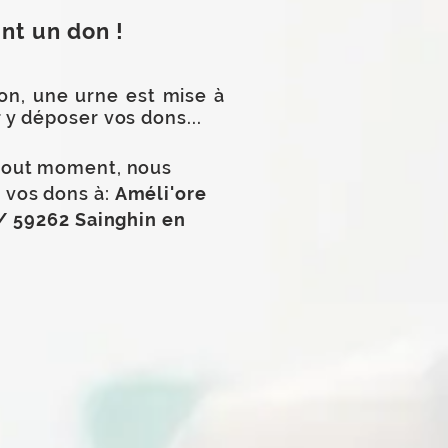
ant un don !
on, une urne est mise à
 y déposer vos dons...
 tout moment, nous
 vos dons à:
Améli'ore
e / 59262 Sainghin en