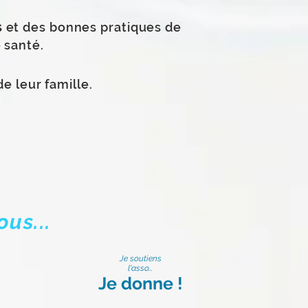
s
et des bonnes pratiques de
 santé.
e leur famille.
us...
Je soutiens
l'asso...
?
Je donne !