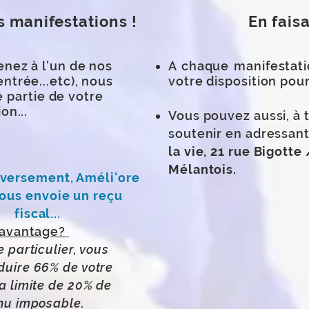
s manifestations !
En fais
nez à l'un de nos
A chaque manifestati
ntrée...etc), nous
votre disposition pour
 partie de votre
on...
Vous pouvez aussi, à
soutenir en adressant
la vie, 21 rue Bigott
Mélantois.
 versement, Améli'ore
vous envoie un reçu
fiscal...
l'avantage?
e particulier, vous
duire 66% de votre
a limite de 20% de
nu imposable.